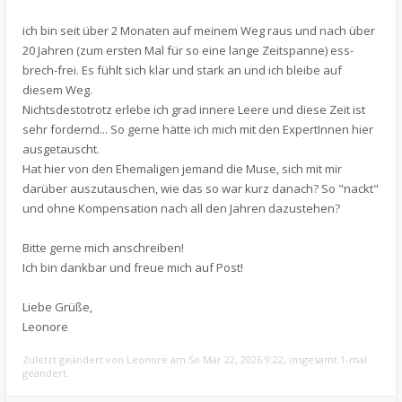
ich bin seit über 2 Monaten auf meinem Weg raus und nach über
20 Jahren (zum ersten Mal für so eine lange Zeitspanne) ess-
brech-frei. Es fühlt sich klar und stark an und ich bleibe auf
diesem Weg.
Nichtsdestotrotz erlebe ich grad innere Leere und diese Zeit ist
sehr fordernd... So gerne hätte ich mich mit den ExpertInnen hier
ausgetauscht.
Hat hier von den Ehemaligen jemand die Muse, sich mit mir
darüber auszutauschen, wie das so war kurz danach? So "nackt"
und ohne Kompensation nach all den Jahren dazustehen?
Bitte gerne mich anschreiben!
Ich bin dankbar und freue mich auf Post!
Liebe Grüße,
Leonore
Zuletzt geändert von
Leonore
am So Mär 22, 2026 9:22, insgesamt 1-mal
geändert.