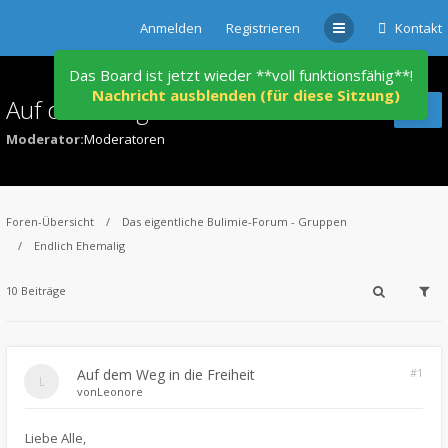
Anmelden
Registrieren
Kontakt
Das Board ist jetzt wieder **voll funktionsfähig**!
Nachricht ausblenden (für diese Sitzung)
Auf dem Weg in die Freiheit
Moderator:
Moderatoren
Foren-Übersicht
Das eigentliche Bulimie-Forum - Gruppen
Endlich Ehemalig
10 Beiträge
Auf dem Weg in die Freiheit
#1
von
Leonore
Liebe Alle,