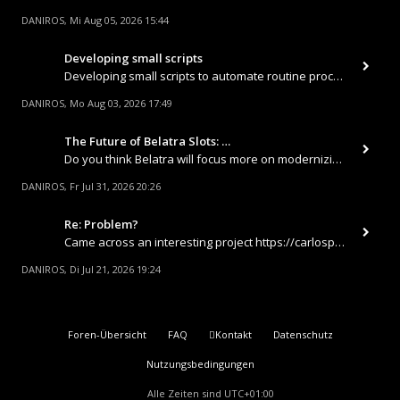
DANIROS
Mi Aug 05, 2026 15:44
,
Developing small scripts
Developing small scripts to automate routine processes (such as report downloading, database synchronization, or sending
DANIROS
Mo Aug 03, 2026 17:49
,
The Future of Belatra Slots: …
Do you think Belatra will focus more on modernizing their land-based classics or fully shift toward high-tech 3D slots a
DANIROS
Fr Jul 31, 2026 20:26
,
Re: Problem?
Came across an interesting project https://carlospincasino.com Was looking for a place where a good section with fast
DANIROS
Di Jul 21, 2026 19:24
,
Foren-Übersicht
FAQ
Kontakt
Datenschutz
Nutzungsbedingungen
Alle Zeiten sind
UTC+01:00