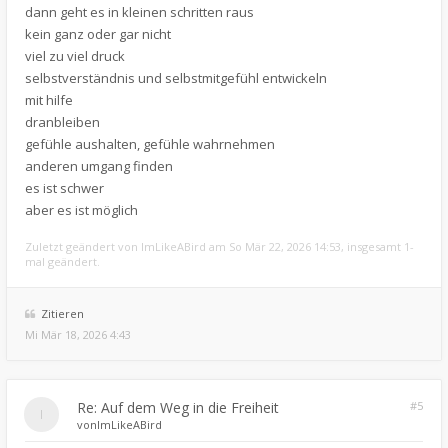
dann geht es in kleinen schritten raus
kein ganz oder gar nicht
viel zu viel druck
selbstverständnis und selbstmitgefühl entwickeln
mit hilfe
dranbleiben
gefühle aushalten, gefühle wahrnehmen
anderen umgang finden
es ist schwer
aber es ist möglich
Zuletzt geändert von
ImLikeABird
am So Mär 22, 2026 14:53, insgesamt 1-
mal geändert.
Zitieren
Mi Mär 18, 2026 4:43
Re: Auf dem Weg in die Freiheit
#5
von
ImLikeABird