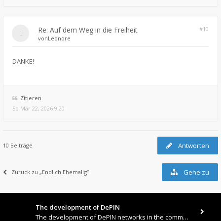
Re: Auf dem Weg in die Freiheit
#10
von
Leonore
DANKE!
Zitieren
So Mär 22, 2026 9:20
Antworten
10 Beiträge
Gehe zu
Zurück zu „Endlich Ehemalig“
The development of DePIN
The development of DePIN networks in the communications sector (decentralized wireless internet and 5G) offers ordinary