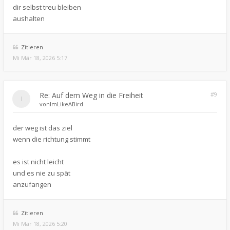
dir selbst treu bleiben
aushalten
Zitieren
Mi Mär 18, 2026 5:17
Re: Auf dem Weg in die Freiheit
#9
von
ImLikeABird
der weg ist das ziel
wenn die richtung stimmt
es ist nicht leicht
und es nie zu spät
anzufangen
Zitieren
Mi Mär 18, 2026 5:20