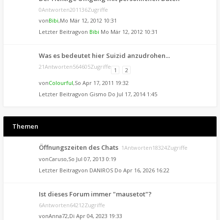
0Antworten201136Zugriffe
von
Bibi
,Mo Mär 12, 2012 10:31
Letzter Beitragvon
Bibi
Mo Mär 12, 2012 10:31
Was es bedeutet hier Suizid anzudrohen...
21Antworten564605Zugriffe
1
2
von
Colourful
,So Apr 17, 2011 19:32
Letzter Beitragvon
Gismo
Do Jul 17, 2014 1:45
Themen
Öffnungszeiten des Chats
1Antworten18324Zugriffe
von
Caruso
,So Jul 07, 2013 0:19
Letzter Beitragvon
DANIROS
Do Apr 16, 2026 16:22
Ist dieses Forum immer "mausetot"?
6Antworten64212Zugriffe
von
Anna72
,Di Apr 04, 2023 19:33