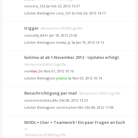
von
cora_123
,Sa Feb 23, 2013 13:37
Letzter Beitragvon
cora_123
So Feb 24, 2013 14:17
trigger
6Antworten19038Zugriffe
von
Lotta_84
,Fr Jan 18, 2013 23:42
Letzter Beitragvon
minka_ly
Sa Jan 19, 2013 13:13
bulimie.at ab 1.November 2012 - Updates erfolgt
9Antworten24061Zugriffe
von
mac
,Do Nov 01, 2012 10:16
Letzter Beitragvon
joliana
Sa Nov 03, 2012 10:14
Benachrichtigung per mail
4Antworten16941Zugriffe
von
zornröschen
,Mo Okt 08, 2012 13:25
Letzter Beitragvon
zornröschen
Mo Okt 08, 2012 17:44
MODs + User = Teamwork ! Ein paar Fragen an Euch
...
7Antworten20388Zugriffe