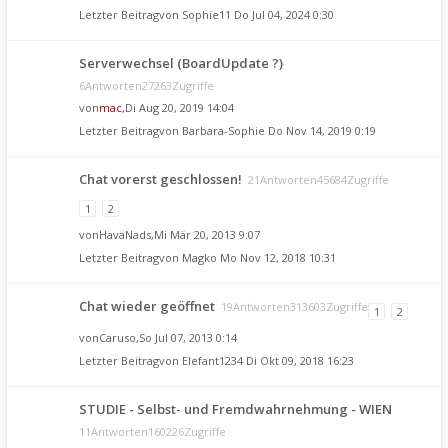
Letzter Beitragvon
Sophie11
Do Jul 04, 2024 0:30
Serverwechsel (BoardUpdate ?)
6Antworten27263Zugriffe
von
mac
,Di Aug 20, 2019 14:04
Letzter Beitragvon
Barbara-Sophie
Do Nov 14, 2019 0:19
Chat vorerst geschlossen!
21Antworten45684Zugriffe
1
2
von
HavaNads
,Mi Mär 20, 2013 9:07
Letzter Beitragvon
Magko
Mo Nov 12, 2018 10:31
Chat wieder geöffnet
19Antworten313603Zugriffe
1
2
von
Caruso
,So Jul 07, 2013 0:14
Letzter Beitragvon
Elefant1234
Di Okt 09, 2018 16:23
STUDIE - Selbst- und Fremdwahrnehmung - WIEN
11Antworten160226Zugriffe