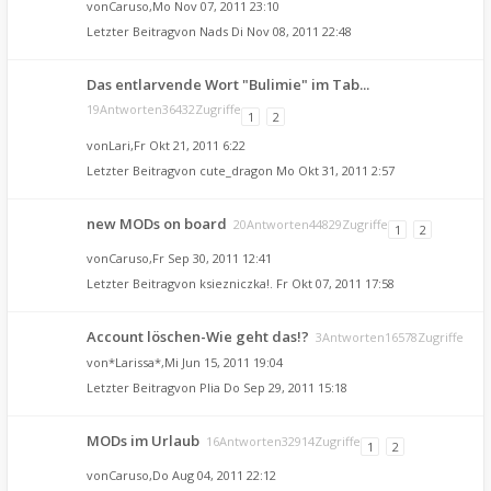
von
Caruso
,Mo Nov 07, 2011 23:10
Letzter Beitragvon
Nads
Di Nov 08, 2011 22:48
Das entlarvende Wort "Bulimie" im Tab...
19Antworten36432Zugriffe
1
2
von
Lari
,Fr Okt 21, 2011 6:22
Letzter Beitragvon
cute_dragon
Mo Okt 31, 2011 2:57
new MODs on board
20Antworten44829Zugriffe
1
2
von
Caruso
,Fr Sep 30, 2011 12:41
Letzter Beitragvon
ksiezniczka!.
Fr Okt 07, 2011 17:58
Account löschen-Wie geht das!?
3Antworten16578Zugriffe
von
*Larissa*
,Mi Jun 15, 2011 19:04
Letzter Beitragvon
Plia
Do Sep 29, 2011 15:18
MODs im Urlaub
16Antworten32914Zugriffe
1
2
von
Caruso
,Do Aug 04, 2011 22:12