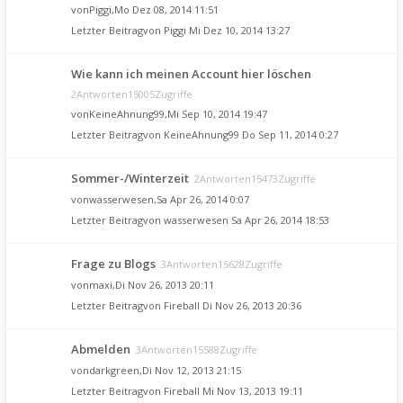
von
Piggi
,Mo Dez 08, 2014 11:51
Letzter Beitragvon
Piggi
Mi Dez 10, 2014 13:27
Wie kann ich meinen Account hier löschen
2Antworten15005Zugriffe
von
KeineAhnung99
,Mi Sep 10, 2014 19:47
Letzter Beitragvon
KeineAhnung99
Do Sep 11, 2014 0:27
Sommer-/Winterzeit
2Antworten15473Zugriffe
von
wasserwesen
,Sa Apr 26, 2014 0:07
Letzter Beitragvon
wasserwesen
Sa Apr 26, 2014 18:53
Frage zu Blogs
3Antworten15628Zugriffe
von
maxi
,Di Nov 26, 2013 20:11
Letzter Beitragvon
Fireball
Di Nov 26, 2013 20:36
Abmelden
3Antworten15588Zugriffe
von
darkgreen
,Di Nov 12, 2013 21:15
Letzter Beitragvon
Fireball
Mi Nov 13, 2013 19:11