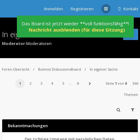
Anmelden
Registrieren
Kontakt
Das Board ist jetzt wieder **voll funktionsfähig**!
Nachricht ausblenden (für diese Sitzung)
In eigener Sache
Moderator:
Moderatoren
Foren-Übersicht
Bulimie DiskussionsBoard
In eigener Sache
1
2
3
4
5
…
8
Seite
1
von
8
366
Themen
Bekanntmachungen
Der richtige Umgang mit persönlichen Daten