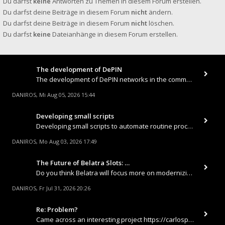
Du darfst
keine
Antworten zu Themen in diesem Forum erstellen.
Du darfst deine Beiträge in diesem Forum
nicht
ändern.
Du darfst deine Beiträge in diesem Forum
nicht
löschen.
Du darfst
keine
Dateianhänge in diesem Forum erstellen.
The development of DePIN
The development of DePIN networks in the communications sector (decentralized wireless internet and 5G) offers ordinary
DANIROS
Mi Aug 05, 2026 15:44
,
Developing small scripts
Developing small scripts to automate routine processes (such as report downloading, database synchronization, or sending
DANIROS
Mo Aug 03, 2026 17:49
,
The Future of Belatra Slots: …
Do you think Belatra will focus more on modernizing their land-based classics or fully shift toward high-tech 3D slots a
DANIROS
Fr Jul 31, 2026 20:26
,
Re: Problem?
Came across an interesting project https://carlospincasino.com Was looking for a place where a good section with fast