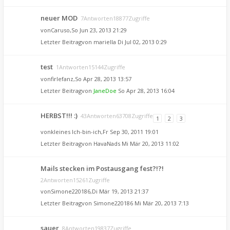
neuer MOD
7Antworten18877Zugriffe
von
Caruso
,So Jun 23, 2013 21:29
Letzter Beitragvon
mariella
Di Jul 02, 2013 0:29
test
1Antworten15144Zugriffe
von
firlefanz
,So Apr 28, 2013 13:57
Letzter Beitragvon
JaneDoe
So Apr 28, 2013 16:04
HERBST!!! :)
43Antworten63708Zugriffe
1
2
3
von
kleines Ich-bin-ich
,Fr Sep 30, 2011 19:01
Letzter Beitragvon
HavaNads
Mi Mär 20, 2013 11:02
Mails stecken im Postausgang fest?!?!
2Antworten15261Zugriffe
von
Simone220186
,Di Mär 19, 2013 21:37
Letzter Beitragvon
Simone220186
Mi Mär 20, 2013 7:13
sauer
8Antworten19837Zugriffe