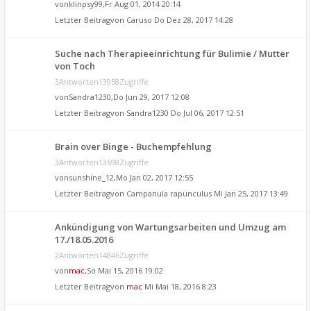
von
klinpsy99
,Fr Aug 01, 2014 20:14
Letzter Beitragvon
Caruso
Do Dez 28, 2017 14:28
Suche nach Therapieeinrichtung für Bulimie / Mutter
von Toch
3Antworten13958Zugriffe
von
Sandra1230
,Do Jun 29, 2017 12:08
Letzter Beitragvon
Sandra1230
Do Jul 06, 2017 12:51
Brain over Binge - Buchempfehlung
3Antworten13698Zugriffe
von
sunshine_12
,Mo Jan 02, 2017 12:55
Letzter Beitragvon
Campanula rapunculus
Mi Jan 25, 2017 13:49
Ankündigung von Wartungsarbeiten und Umzug am
17./18.05.2016
2Antworten14846Zugriffe
von
mac
,So Mai 15, 2016 19:02
Letzter Beitragvon
mac
Mi Mai 18, 2016 8:23