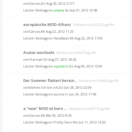
von
Caruso
,Do Aug 30, 2012 21:07
Letzter Beitragvon
joliana
Sa Sep 01, 2012 10:58
europäische MOD-Allianz
10Antworten22222Zugriffe
von
Caruso
,Mi Aug 22, 2012 11:20
Letzter Beitragvon
HavaNads
Mi Aug 22, 2012 17:09
Avatar wechseln
4Antworten16367Zugriffe
von
*Larissa*
,Di Aug 07, 2012 18:42
Letzter Beitragvon
equilibre
Do Aug 09, 2012 15:09
Der Sommer flattert herein...
3Antworten15964Zugriffe
von
kleines Ich-bin-ich
,Do Jun 28, 2012 22:04
Letzter Beitragvon
aurora
Fr Jun 29, 2012 17:49
a "new" MOD ist born ...
14Antworten26377Zugriffe
von
Caruso
,Mi Mai 30, 2012 8:35
Letzter Beitragvon
Pretty-Face
Mo Jun 11, 2012 16:20