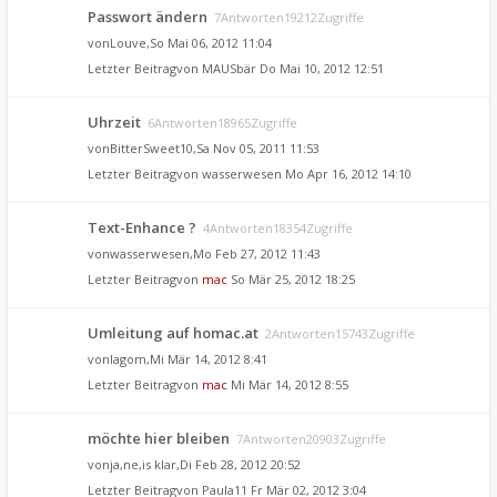
Passwort ändern
7Antworten19212Zugriffe
von
Louve
,So Mai 06, 2012 11:04
Letzter Beitragvon
MAUSbär
Do Mai 10, 2012 12:51
Uhrzeit
6Antworten18965Zugriffe
von
BitterSweet10
,Sa Nov 05, 2011 11:53
Letzter Beitragvon
wasserwesen
Mo Apr 16, 2012 14:10
Text-Enhance ?
4Antworten18354Zugriffe
von
wasserwesen
,Mo Feb 27, 2012 11:43
Letzter Beitragvon
mac
So Mär 25, 2012 18:25
Umleitung auf homac.at
2Antworten15743Zugriffe
von
lagom
,Mi Mär 14, 2012 8:41
Letzter Beitragvon
mac
Mi Mär 14, 2012 8:55
möchte hier bleiben
7Antworten20903Zugriffe
von
ja,ne,is klar
,Di Feb 28, 2012 20:52
Letzter Beitragvon
Paula11
Fr Mär 02, 2012 3:04