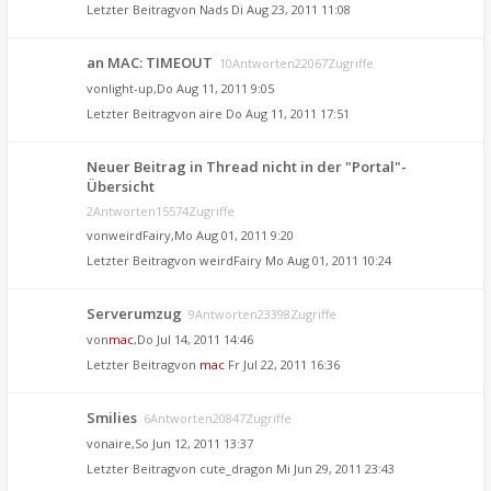
Letzter Beitragvon
Nads
Di Aug 23, 2011 11:08
an MAC: TIMEOUT
10Antworten22067Zugriffe
von
light-up
,Do Aug 11, 2011 9:05
Letzter Beitragvon
aire
Do Aug 11, 2011 17:51
Neuer Beitrag in Thread nicht in der "Portal"-
Übersicht
2Antworten15574Zugriffe
von
weirdFairy
,Mo Aug 01, 2011 9:20
Letzter Beitragvon
weirdFairy
Mo Aug 01, 2011 10:24
Serverumzug
9Antworten23398Zugriffe
von
mac
,Do Jul 14, 2011 14:46
Letzter Beitragvon
mac
Fr Jul 22, 2011 16:36
Smilies
6Antworten20847Zugriffe
von
aire
,So Jun 12, 2011 13:37
Letzter Beitragvon
cute_dragon
Mi Jun 29, 2011 23:43