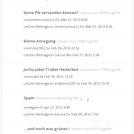
keine PN versenden können?
2Antworten18309Zugriffe
von
seelenschmerz
,Do Mär 01, 2012 8:03
Letzter Beitragvon
seelenschmerz
Do Mär 01, 2012 8:50
kleine Anregung
2Antworten15390Zugriffe
von
Vicky1992
,So Feb 26, 2012 22:52
Letzter Beitragvon
Caruso
Mo Feb 27, 2012 2:54
Juchu Jubel Trubel Heiterkeit
4Antworten17509Zugriffe
von
nudel
,Sa Feb 18, 2012 13:29
Letzter Beitragvon
erdbeere230
So Feb 19, 2012 19:10
Spam
23Antworten38266Zugriffe
1
2
von
lagom
,Fr Jan 27, 2012 6:49
Letzter Beitragvon
aurora
Do Feb 09, 2012 7:56
... und noch was grünes !
9Antworten21571Zugriffe