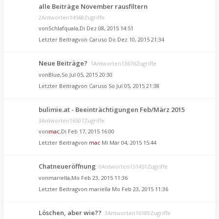
alle Beiträge November rausfiltern
2Antworten14568Zugriffe
von
Schlafquala
,Di Dez 08, 2015 14:51
Letzter Beitragvon
Caruso
Do Dez 10, 2015 21:34
Neue Beiträge?
1Antworten13676Zugriffe
von
Blue
,So Jul 05, 2015 20:30
Letzter Beitragvon
Caruso
So Jul 05, 2015 21:38
bulimie.at - Beeinträchtigungen Feb/März 2015
3Antworten16507Zugriffe
von
mac
,Di Feb 17, 2015 16:00
Letzter Beitragvon
mac
Mi Mär 04, 2015 15:44
Chatneueröffnung
0Antworten151451Zugriffe
von
mariella
,Mo Feb 23, 2015 11:36
Letzter Beitragvon
mariella
Mo Feb 23, 2015 11:36
Löschen, aber wie??
3Antworten16189Zugriffe