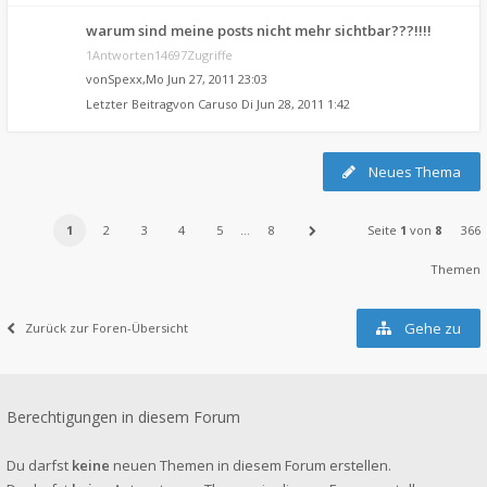
warum sind meine posts nicht mehr sichtbar???!!!!
1Antworten14697Zugriffe
von
Spexx
,Mo Jun 27, 2011 23:03
Letzter Beitragvon
Caruso
Di Jun 28, 2011 1:42
Neues Thema
1
2
3
4
5
…
8
Seite
1
von
8
366
Themen
Gehe zu
Zurück zur Foren-Übersicht
Berechtigungen in diesem Forum
Du darfst
keine
neuen Themen in diesem Forum erstellen.