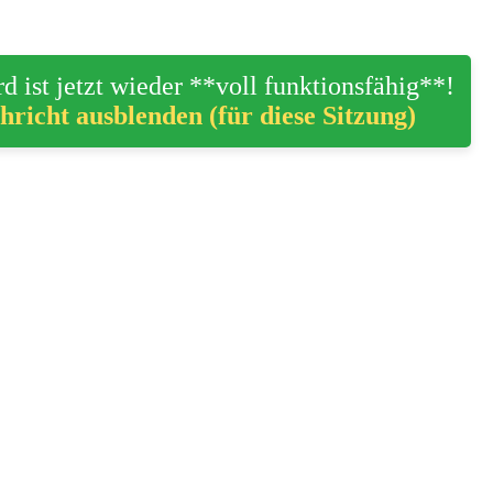
d ist jetzt wieder **voll funktionsfähig**!
hricht ausblenden (für diese Sitzung)