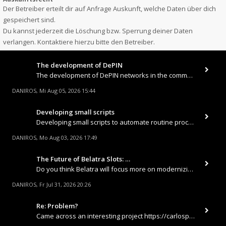
Der Betreiber erteilt dir auf Anfrage Auskunft, welche Daten über dich
gespeichert sind.
Du kannst jederzeit die Löschung bzw. Sperrung deiner Daten
verlangen. Kontaktiere hierzu bitte den Betreiber.
The development of DePIN
The development of DePIN networks in the communications sector (decentralized wireless internet and 5G) offers ordinary
DANIROS
Mi Aug 05, 2026 15:44
,
Developing small scripts
Developing small scripts to automate routine processes (such as report downloading, database synchronization, or sending
DANIROS
Mo Aug 03, 2026 17:49
,
The Future of Belatra Slots: …
Do you think Belatra will focus more on modernizing their land-based classics or fully shift toward high-tech 3D slots a
DANIROS
Fr Jul 31, 2026 20:26
,
Re: Problem?
Came across an interesting project https://carlospincasino.com Was looking for a place where a good section with fast