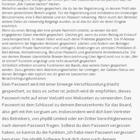
Funktion „Alle Cookies löschen“ löschen.
Weiterhin werden die Daten gespeichert, die du bei der Registrierung, in deinem Profil oder
deinem persönlichem Bereich angibst. Für die Registrierung sind mindestens ein eindeutiger
Benutzername, eine E-Mail-Adresse und ein Passwort notwendig. Wenn durch den Betreiber
weitere Daten als notwendig festgelegt wurden, so ist dies für dich vor deren Eingabe
ersichtlich.
Wenn du einen Beitrag oder eine private Nachricht erstellst, so werden die dort
eingegebenen Daten ebenfalls gespeichert. Gleiches gilt, wenn du einen Beitrag als Entwurf
zwischenspeicherst. In diesen Fällen wird auch deine IP-Adresse gespeichert. Die IP-Adresse
wird weiterhin bei folgenden Aktionen gespeichert: Löschen und Ändern von Beiträgen
(dazu zählen Private Nachrichten und Umfragen), Änderungen an zentralen Profildaten (E-
Mail-Adresse, Kontoaktivierung, Benutzer-Passwort) und gescheiterte Anmeldeversuche. Die
von deinem Browser übermittelte Browser-Kennzeichnung (User Agent) wird nur in der „Wer
ist online?“-Funktion angezeigt und nicht dauerhaft gespeichert.
Schließlich erfordern einzelne Funktionen des Boards, dass weitere Daten gespeichert
werden. Dazu gehören dein Abstimmungsverhalten bei Umfragen, der Gelesen-Status von
deinen Beiträgen oder explizit von dir gesetzte Lesezeichen oder
Benachrichtigungsfunktionen.
Dein Passwort wird mit einer Einwege-Verschlüsselung (Hash)
gespeichert, so dass es sicher ist. Jedoch wird dir empfohlen, dieses
Passwort nicht auf einer Vielzahl von Webseiten zu verwenden. Das
Passwort ist dein Schlüssel zu deinem Benutzerkonto für das Board,
also geh mit ihm sorgsam um. Insbesondere wird dich kein Vertreter
des Betreibers, von phpBB Limited oder ein Dritter berechtigterweise
nach deinem Passwort fragen. Solltest du dein Passwort vergessen
haben, so kannst du die Funktion „Ich habe mein Passwort vergessen“
benutzen. Die phpBB-Software fragt dich dann nach deinem