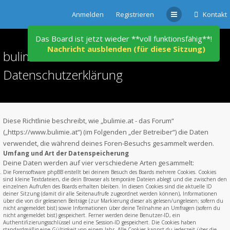
Anmelden
Registrieren
Kontakt
Das Board ist jetzt wieder **voll funktionsfähig**!
Nachricht ausblenden (für diese Sitzung)
bulimie.at - das Forum -
Datenschutzerklärung
Diese Richtlinie beschreibt, wie „bulimie.at - das Forum“
(„https://www.bulimie.at“) (im Folgenden „der Betreiber“) die Daten
verwendet, die während deines Foren-Besuchs gesammelt werden.
Umfang und Art der Datenspeicherung
Deine Daten werden auf vier verschiedene Arten gesammelt:
Die Forensoftware phpBB erstellt bei deinem Besuch des Boards mehrere Cookies. Cookies
sind kleine Textdateien, die dein Browser als temporäre Dateien ablegt und die zwischen den
einzelnen Aufrufen des Boards erhalten bleiben. In diesen Cookies sind die aktuelle ID
deiner Sitzung (damit dir alle Seitenaufrufe zugeordnet werden können), Informationen
über die von dir gelesenen Beiträge (zur Markierung dieser als gelesen/ungelesen; sofern du
nicht angemeldet bist) sowie Informationen über deine Teilnahme an Umfragen (sofern du
nicht angemeldet bist) gespeichert. Ferner werden deine Benutzer-ID, ein
Authentifizierungsschlüssel und eine Session-ID gespeichert. Die Cookies haben
standardmäßig eine Gültigkeit von einem Jahr. Alle Cookies kannst du jederzeit über die