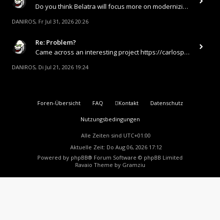
Do you think Belatra will focus more on modernizing their land-based classics or fully shift toward high-tech 3D slots a
DANIROS
Fr Jul 31, 2026 20:26
,
Re: Problem?
Came across an interesting project https://carlospincasino.com Was looking for a place where a good section with fast
DANIROS
Di Jul 21, 2026 19:24
,
Foren-Übersicht
FAQ
Kontakt
Datenschutz
Nutzungsbedingungen
Alle Zeiten sind
UTC+01:00
Aktuelle Zeit: Do Aug 06, 2026 17:12
Powered by
phpBB
® Forum Software © phpBB Limited
Ravaio Theme by
Gramziu