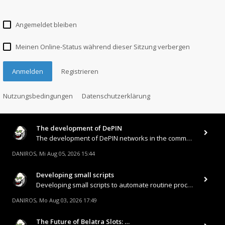
Angemeldet bleiben
Meinen Online-Status während dieser Sitzung verbergen
Anmelden
Registrieren
Nutzungsbedingungen
Datenschutzerklärung
The development of DePIN
The development of DePIN networks in the communications sector (decentralized wireless internet and 5G) offers ordinary
DANIROS
Mi Aug 05, 2026 15:44
,
Developing small scripts
Developing small scripts to automate routine processes (such as report downloading, database synchronization, or sending
DANIROS
Mo Aug 03, 2026 17:49
,
The Future of Belatra Slots: …