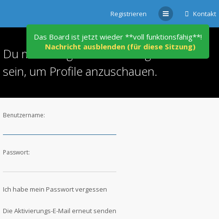
Registrieren
Kontakt
Das Board ist jetzt wieder **voll funktionsfähig**!
Nachricht ausblenden (für diese Sitzung)
Du musst registriert und angemeldet
sein, um Profile anzuschauen.
Benutzername:
Passwort:
Ich habe mein Passwort vergessen
Die Aktivierungs-E-Mail erneut senden