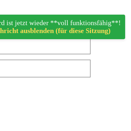
d ist jetzt wieder **voll funktionsfähig**!
hricht ausblenden (für diese Sitzung)